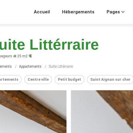
Accueil
Hébergements
Pages
uite Littérraire
yageurs
25 m2
gements
Appartements
Suite Littérraire
artements
Centre ville
Petit budget
Saint Aignan sur cher