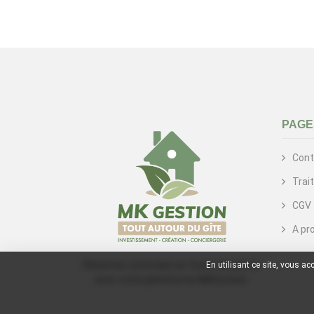
PAGE
Cont
Trai
CGV
A pr
Réservez votre bien en toute simplicité
En utilisant ce site, vous a
avec votre plateforme MKGestion.