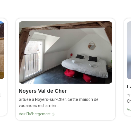
L
Noyers Val de Cher
,
☆L
Située à Noyers-sur-Cher, cette maison de
Ch
vacances est amén ...
Vo
Voir l'hébergement